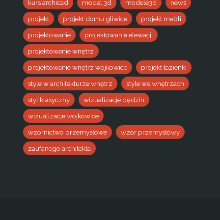
kurs archicad
model 3d
modele3d
news
projekt
projekt domu gliwice
projekt mebli
projektowanie
projektowanie elewacji
projektowanie wnętrz
projektowanie wnętrz wojkowice
projekt łazienki
style w architekturze wnętrz
style we wnętrzach
styl klasyczny
wizualizacje będzin
wizualizacje wojkowice
wzornictwo przemysłowe
wzór przemysłówy
zaufanego architekta