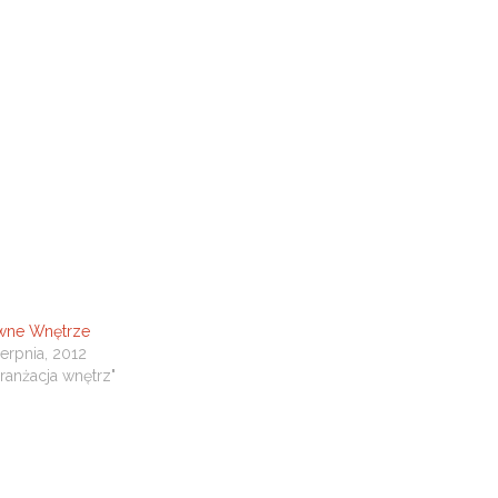
wne Wnętrze
ierpnia, 2012
aranżacja wnętrz"