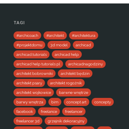
TAGI
#archicoach
#architekt
#architektura
#projektdomu
3d model
archicad
archicad.tutorials
archicad help
archicad help tutorials pl
archicadnagodziny
architekt bobrowniki
architekt będzin
architekt psary
architekt rogoźnik
architekt wojkowice
barwne wnętrze
barwy wnętrza
bim
concept art
concepty
facebook
freelance
freelancer
freelancer 3d
grzejnik dekoracyjny