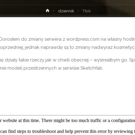
Strona
dziennik
Tłok
główna
Dorosłem do zmiany serwera z wordpress.com na własny hosting
 poprzedniej, jednak naprawdę są to zmiany nadwyraz kosmetyc
da się działy takie rzeczy jak w chwili obecnej – wyśmiałbym g
mie modeli przestrzennych w serwisie Sketchfab