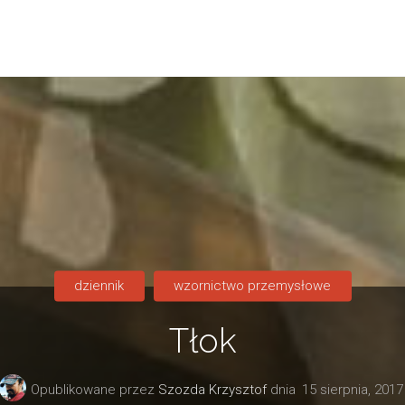
dziennik
wzornictwo przemysłowe
Tłok
Opublikowane przez
Szozda Krzysztof
dnia
15 sierpnia, 2017