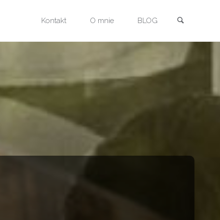
Szukaj
Przejdź
Kontakt
O mnie
BLOG
do
treści