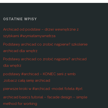
OSTATNIE WPISY
Archicad od podstaw – drzwi wewnętrzne z
szybkami #wymiatamywnetrza
Podstawy archicad co zrobić najpierw? szkolenie
archicad dla wnętrz
Podstawy archicad co zrobić najpierw? archicad
dla wnętrz
podstawy #archicad – KONIEC serii z wmb
,zobacz całą serię archicad
pierwsze kroki w #archicad -model fotela #prl
archicad basics tutorial – facade design – simple
method for working