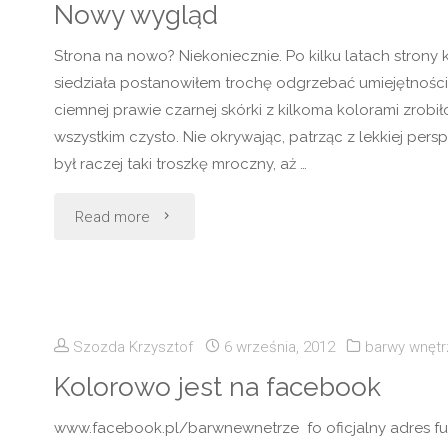
nad
Nowy wygląd
hali"
nowymi
Strona na nowo? Niekoniecznie. Po kilku latach strony 
siedziała postanowiłem trochę odgrzebać umiejętności 
rozwiązaniami
ciemnej prawie czarnej skórki z kilkoma kolorami zrobiło
wszystkim czysto. Nie okrywając, patrząc z lekkiej pe
i
był raczej taki troszkę mroczny, aż …
technologiami
"Nowy
Read more
?
wygląd"
nowe
modele,
Szozda Krzysztof
6 września, 2012
barwy wnętr
nowe
Kolorowo jest na facebook
skrypty,
www.facebook.pl/barwnewnetrze fo oficjalny adres f