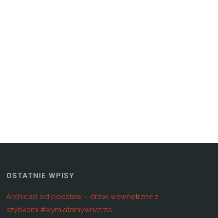
OSTATNIE WPISY
Archicad od podstaw – drzwi wewnętrzne z
szybkami #wymiatamywnetrza