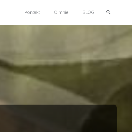
Szukaj
Przejdź
Kontakt
O mnie
BLOG
do
treści