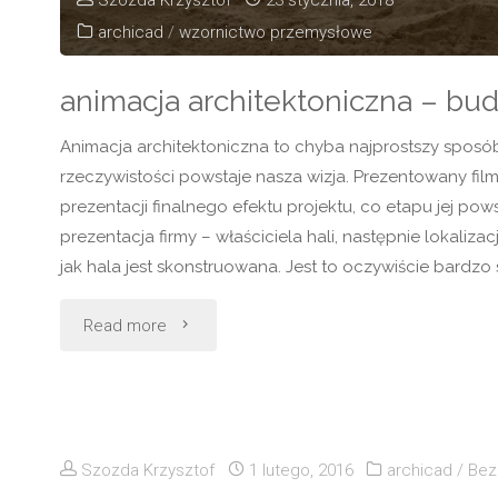
planujemy
archicad
/
wzornictwo przemysłowe
już
animacja architektoniczna – bu
jak
Animacja architektoniczna to chyba najprostszy sposó
rozrzucić
rzeczywistości powstaje nasza wizja. Prezentowany film
kości
prezentacji finalnego efektu projektu, co etapu jej pow
prezentacja firmy – właściciela hali, następnie lokaliz
??
jak hala jest skonstruowana. Jest to oczywiście bardzo
magia?
"animacja
Read more
Nie,
architektoniczna
ciężka
–
praca
Szozda Krzysztof
1 lutego, 2016
archicad
/
Bez
budowa