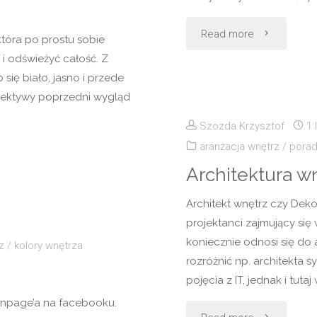
"Wizualizacja
Read more
która po prostu sobie
i odświeżyć całość. Z
produktowa"
 się biało, jasno i przede
rspektywy poprzedni wygląd
Szozda Krzysztof
1 
aranżacja wnętrz
/
pora
Architektura wn
Architekt wnętrz czy Deko
projektanci zajmujący się 
koniecznie odnosi się do
z
/
kolory wnętrza
rozróżnić np. architekta s
pojęcia z IT, jednak i tut
unpage’a na facebooku.
"Architektura