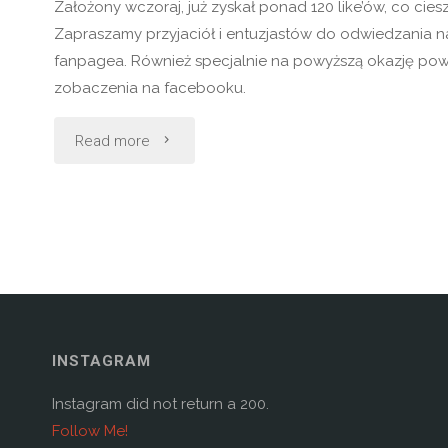
Założony wczoraj, już zyskał ponad 120 like’ów, co ciesz
a
Zapraszamy przyjaciół i entuzjastów do odwiedzania na
wszystko
fanpagea. Również specjalnie na powyższą okazję pows
zobaczenia na facebooku.
dla
"Kolorowo
Read more
lepszego
jest
i
na
bardziej
facebook"
efektywnego
projektowania"
INSTAGRAM
Instagram did not return a 200.
Follow Me!