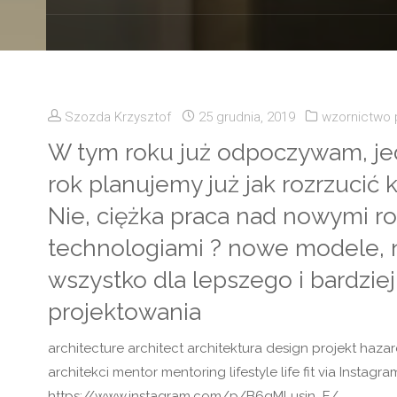
Szozda Krzysztof
25 grudnia, 2019
wzornictwo
W tym roku już odpoczywam, j
rok planujemy już jak rozrzucić 
Nie, ciężka praca nad nowymi ro
technologiami ? nowe modele, n
wszystko dla lepszego i bardzi
projektowania
architecture architect architektura design projekt haza
architekci mentor mentoring lifestyle life fit via Instagra
https://www.instagram.com/p/B6gMLusjn_E/