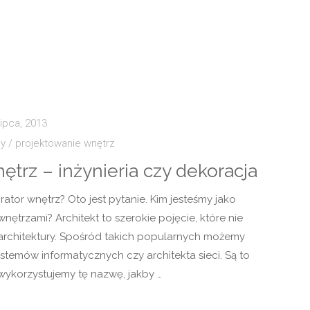
lipca, 2013
dy
/
projektowanie wnętrz
ętrz – inżynieria czy dekoracja
rator wnętrz? Oto jest pytanie. Kim jesteśmy jako
wnętrzami? Architekt to szerokie pojęcie, które nie
 architektury. Spośród takich popularnych możemy
ystemów informatycznych czy architekta sieci. Są to
aj wykorzystujemy tę nazwę, jakby …