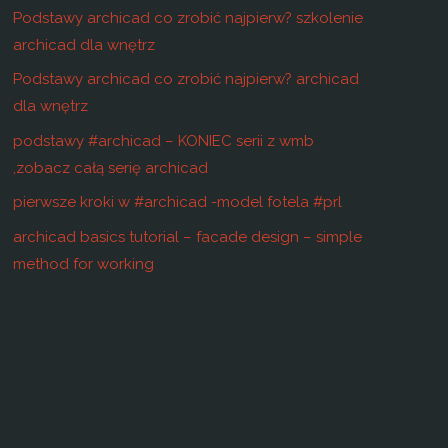
Podstawy archicad co zrobić najpierw? szkolenie
archicad dla wnętrz
Podstawy archicad co zrobić najpierw? archicad
dla wnętrz
podstawy #archicad – KONIEC serii z wmb
,zobacz całą serię archicad
pierwsze kroki w #archicad -model fotela #prl
archicad basics tutorial – facade design – simple
method for working