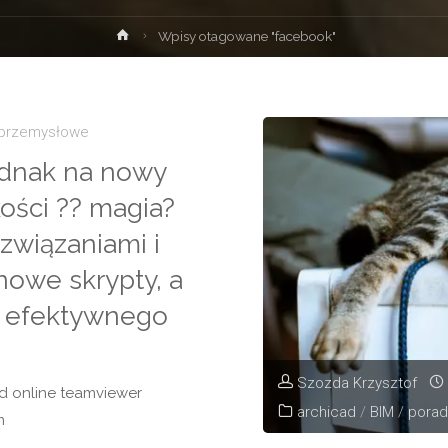
Strona
Wpisy otagowane "facebook"
główna
 przemysłowe
ednak na nowy
kości ?? magia?
związaniami i
owe skrypty, a
ej efektywnego
Szozda Krzysztof
rd online teamviewer
archicad
/
BIM
/
porad
m