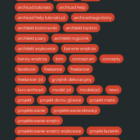
archicad.tutorials
archicad help
archicad help tutorials pl
archicadnagodziny
architekt bobrowniki
architekt będzin
architekt psary
architekt rogoźnik
architekt wojkowice
barwne wnętrze
barwy wnętrza
bim
concept art
concepty
facebook
freelance
freelancer
freelancer 3d
grzejnik dekoracyjny
kurs archicad
model 3d
modele3d
news
projekt
projekt domu gliwice
projekt mebli
projektowanie
projektowanie elewacji
projektowanie wnętrz
projektowanie wnętrz wojkowice
projekt łazienki