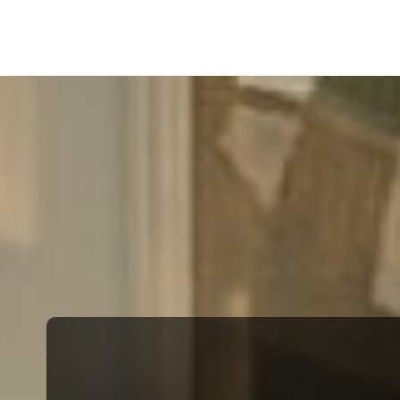
Barwne
Wnętrze
kreatywnie