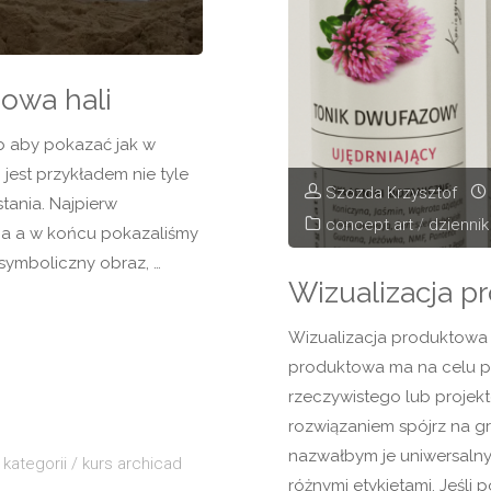
dowa hali
b aby pokazać jak w
 jest przykładem nie tyle
Szozda Krzysztof
stania. Najpierw
concept art
/
dziennik
acja a w końcu pokazaliśmy
 symboliczny obraz, …
Wizualizacja 
Wizualizacja produktowa
produktowa ma na celu p
rzeczywistego lub projek
rozwiązaniem spójrz na gr
nazwałbym je uniwersalny
 kategorii
/
kurs archicad
różnymi etykietami. Jeśli 