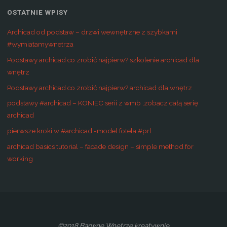
OSTATNIE WPISY
Archicad od podstaw – drzwi wewnętrzne z szybkami
#wymiatamywnetrza
Podstawy archicad co zrobić najpierw? szkolenie archicad dla
wnętrz
Podstawy archicad co zrobić najpierw? archicad dla wnętrz
podstawy #archicad – KONIEC serii z wmb ,zobacz całą serię
archicad
pierwsze kroki w #archicad -model fotela #prl
archicad basics tutorial – facade design – simple method for
working
©2018 Barwne Wnętrze kreatywnie