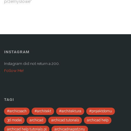
w
przemysłowe"
i
n
d
o
w
)
INSTAGRAM
Instagram did not return a 200.
Follow Me!
TAGI
#archicoach
#architekt
#architektura
#projektdomu
3d model
archicad
archicad.tutorials
archicad help
archicad help tutorials pl
archicadnagodziny