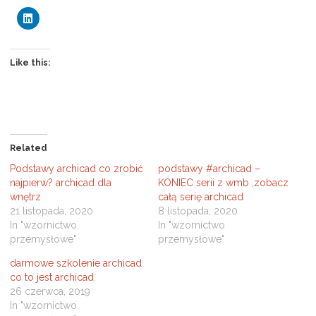
C
l
i
c
k
t
Like this:
o
s
h
a
r
e
o
n
L
Related
i
n
Podstawy archicad co zrobić
podstawy #archicad –
k
e
najpierw? archicad dla
KONIEC serii z wmb ,zobacz
d
wnętrz
całą serię archicad
I
n
21 listopada, 2020
8 listopada, 2020
(
In "wzornictwo
In "wzornictwo
O
p
przemysłowe"
przemysłowe"
e
n
s
darmowe szkolenie archicad
i
co to jest archicad
n
n
26 czerwca, 2019
e
In "wzornictwo
w