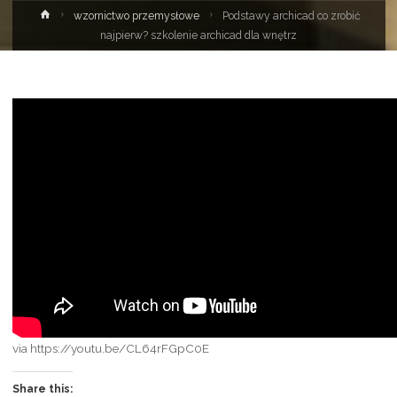
Strona
wzornictwo przemysłowe
Podstawy archicad co zrobić
główna
najpierw? szkolenie archicad dla wnętrz
via https://youtu.be/CL64rFGpC0E
Share this: