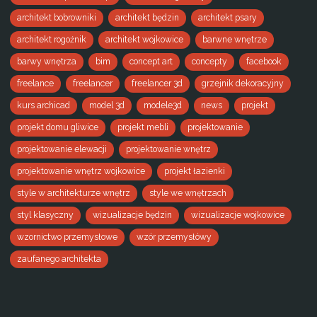
architekt bobrowniki
architekt będzin
architekt psary
architekt rogoźnik
architekt wojkowice
barwne wnętrze
barwy wnętrza
bim
concept art
concepty
facebook
freelance
freelancer
freelancer 3d
grzejnik dekoracyjny
kurs archicad
model 3d
modele3d
news
projekt
projekt domu gliwice
projekt mebli
projektowanie
projektowanie elewacji
projektowanie wnętrz
projektowanie wnętrz wojkowice
projekt łazienki
style w architekturze wnętrz
style we wnętrzach
styl klasyczny
wizualizacje będzin
wizualizacje wojkowice
wzornictwo przemysłowe
wzór przemysłówy
zaufanego architekta