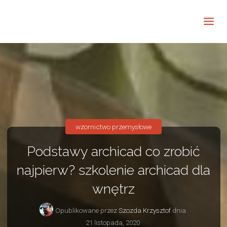
Barwne
Wnętrze
kreatywnie
wzornictwo przemysłowe
Podstawy archicad co zrobić
najpierw? szkolenie archicad dla
wnętrz
Opublikowane przez
Szozda Krzysztof
dnia
21 listopada, 2020