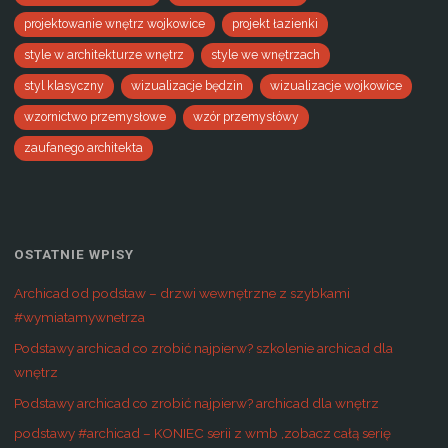
projektowanie wnętrz wojkowice
projekt łazienki
style w architekturze wnętrz
style we wnętrzach
styl klasyczny
wizualizacje będzin
wizualizacje wojkowice
wzornictwo przemysłowe
wzór przemysłówy
zaufanego architekta
OSTATNIE WPISY
Archicad od podstaw – drzwi wewnętrzne z szybkami
#wymiatamywnetrza
Podstawy archicad co zrobić najpierw? szkolenie archicad dla
wnętrz
Podstawy archicad co zrobić najpierw? archicad dla wnętrz
podstawy #archicad – KONIEC serii z wmb ,zobacz całą serię