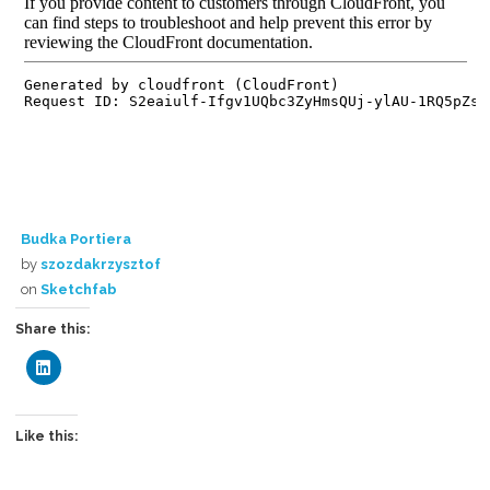
Budka Portiera
by
szozdakrzysztof
on
Sketchfab
Share this:
C
l
i
c
k
t
Like this:
o
s
h