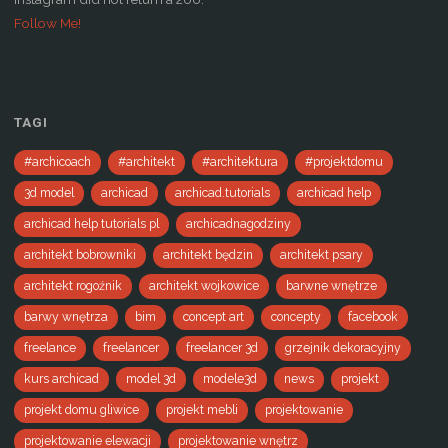
Follow Me!
TAGI
#archicoach
#architekt
#architektura
#projektdomu
3d model
archicad
archicad.tutorials
archicad help
archicad help tutorials pl
archicadnagodziny
architekt bobrowniki
architekt będzin
architekt psary
architekt rogoźnik
architekt wojkowice
barwne wnętrze
barwy wnętrza
bim
concept art
concepty
facebook
freelance
freelancer
freelancer 3d
grzejnik dekoracyjny
kurs archicad
model 3d
modele3d
news
projekt
projekt domu gliwice
projekt mebli
projektowanie
projektowanie elewacji
projektowanie wnętrz