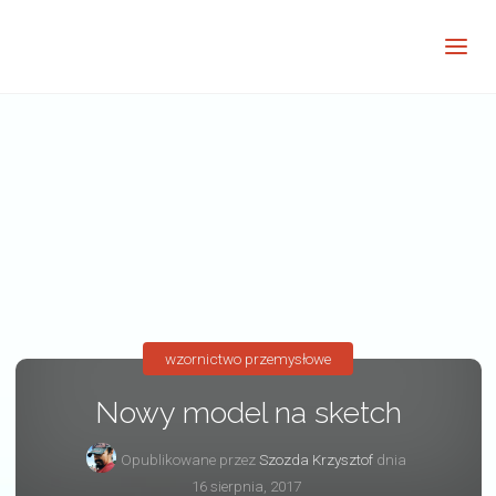
Barwne
Wnętrze
kreatywnie
wzornictwo przemysłowe
Nowy model na sketch
Opublikowane przez
Szozda Krzysztof
dnia
16 sierpnia, 2017