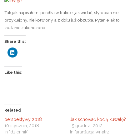
Tak jak napisałem, perełka w trakcie, jak widać, styropian nie
przyklejony, nie kotwiony, a z dołu już obżutka. Pytanie jak to
zostanie zakończone.
Share this:
C
l
i
c
k
t
Like this:
o
s
h
a
r
e
o
n
L
Related
i
n
perspektywy 2018
Jak schować kocią kuwetę?
k
e
10 stycznia, 2018
15 grudnia, 2012
d
In "dziennik"
In "aranżacja wnętrz"
I
n