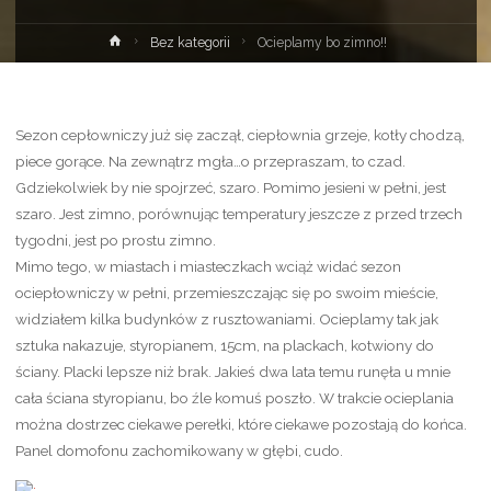
Strona
Bez kategorii
Ocieplamy bo zimno!!
główna
Sezon cepłowniczy już się zaczął, ciepłownia grzeje, kotły chodzą,
piece gorące. Na zewnątrz mgła…o przepraszam, to czad.
Gdziekolwiek by nie spojrzeć, szaro. Pomimo jesieni w pełni, jest
szaro. Jest zimno, porównując temperatury jeszcze z przed trzech
tygodni, jest po prostu zimno.
Mimo tego, w miastach i miasteczkach wciąż widać sezon
ociepłowniczy w pełni, przemieszczając się po swoim mieście,
widziałem kilka budynków z rusztowaniami. Ocieplamy tak jak
sztuka nakazuje, styropianem, 15cm, na plackach, kotwiony do
ściany. Placki lepsze niż brak. Jakieś dwa lata temu runęła u mnie
cała ściana styropianu, bo źle komuś poszło. W trakcie ocieplania
można dostrzec ciekawe perełki, które ciekawe pozostają do końca.
Panel domofonu zachomikowany w głębi, cudo.