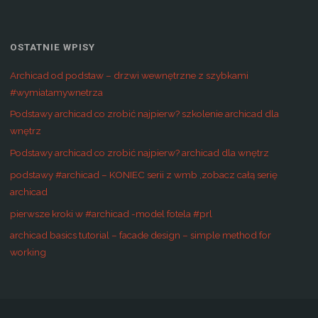
OSTATNIE WPISY
Archicad od podstaw – drzwi wewnętrzne z szybkami
#wymiatamywnetrza
Podstawy archicad co zrobić najpierw? szkolenie archicad dla
wnętrz
Podstawy archicad co zrobić najpierw? archicad dla wnętrz
podstawy #archicad – KONIEC serii z wmb ,zobacz całą serię
archicad
pierwsze kroki w #archicad -model fotela #prl
archicad basics tutorial – facade design – simple method for
working