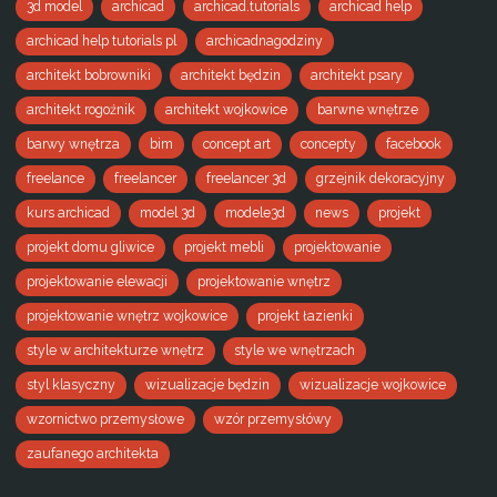
3d model
archicad
archicad.tutorials
archicad help
archicad help tutorials pl
archicadnagodziny
architekt bobrowniki
architekt będzin
architekt psary
architekt rogoźnik
architekt wojkowice
barwne wnętrze
barwy wnętrza
bim
concept art
concepty
facebook
freelance
freelancer
freelancer 3d
grzejnik dekoracyjny
kurs archicad
model 3d
modele3d
news
projekt
projekt domu gliwice
projekt mebli
projektowanie
projektowanie elewacji
projektowanie wnętrz
projektowanie wnętrz wojkowice
projekt łazienki
style w architekturze wnętrz
style we wnętrzach
styl klasyczny
wizualizacje będzin
wizualizacje wojkowice
wzornictwo przemysłowe
wzór przemysłówy
zaufanego architekta