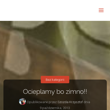
Barwne
Wnętrze
kreatywnie
Bez kategorii
Ocieplamy bo zimno!!
Opublikowane przez
Szozda Krzysztof
dnia
9 października, 2013