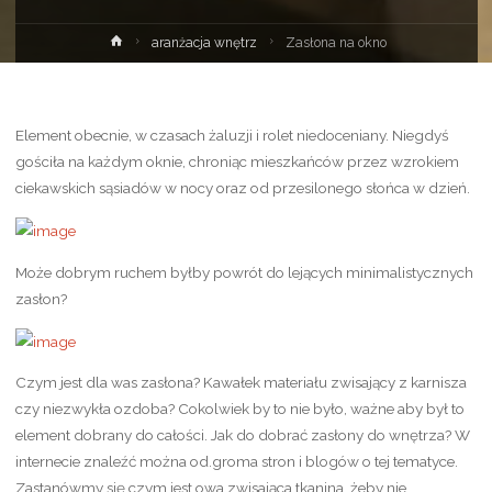
Strona
aranżacja wnętrz
Zasłona na okno
główna
Element obecnie, w czasach żaluzji i rolet niedoceniany. Niegdyś
gościła na każdym oknie, chroniąc mieszkańców przez wzrokiem
ciekawskich sąsiadów w nocy oraz od przesilonego słońca w dzień.
Może dobrym ruchem byłby powrót do lejących minimalistycznych
zasłon?
Czym jest dla was zasłona? Kawałek materiału zwisający z karnisza
czy niezwykła ozdoba? Cokolwiek by to nie było, ważne aby był to
element dobrany do całości. Jak do dobrać zasłony do wnętrza? W
internecie znaleźć można od.groma stron i blogów o tej tematyce.
Zastanówmy się czym jest owa zwisająca tkanina, żeby nie