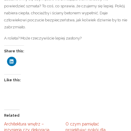
powiedzieć szmata? To coś, co sprawia, że czujemy się lepiej. Pokój
nabiera ciepła, chociażby i ściany betonem wypełnić. Daje
człowiekowi poczucie bezpieczeństwa, jak kolwiek dziwnie by to nie
zabrzmiało.
A roleta? Może rzeczywiście lepiej zasłony?
Share this:
C
l
i
c
k
t
Like this:
o
s
h
a
r
e
o
n
L
Related
i
n
Architektura wnętrz –
O czym pamiętać
k
e
inżynieria czy dekoracja
projektując pokój dla