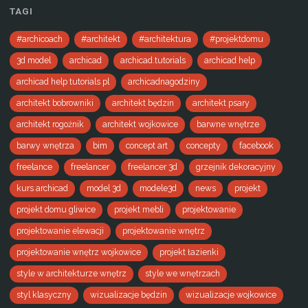
TAGI
#archicoach
#architekt
#architektura
#projektdomu
3d model
archicad
archicad.tutorials
archicad help
archicad help tutorials pl
archicadnagodziny
architekt bobrowniki
architekt będzin
architekt psary
architekt rogoźnik
architekt wojkowice
barwne wnętrze
barwy wnętrza
bim
concept art
concepty
facebook
freelance
freelancer
freelancer 3d
grzejnik dekoracyjny
kurs archicad
model 3d
modele3d
news
projekt
projekt domu gliwice
projekt mebli
projektowanie
projektowanie elewacji
projektowanie wnętrz
projektowanie wnętrz wojkowice
projekt łazienki
style w architekturze wnętrz
style we wnętrzach
styl klasyczny
wizualizacje będzin
wizualizacje wojkowice