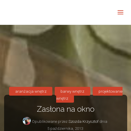
Barwne
Wnętrze
kreatywnie
aranżacja wnętrz
barwy wnętrz
projektowanie
wnętrz
Zasłona na okno
Opublikowane przez
Szozda Krzysztof
dnia
5 października, 2013