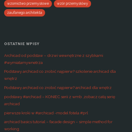
wzornictwo przemysłowe
wzór przemysłówy
zaufanego architekta
OSTATNIE WPISY
Archicad od podstaw – drzwi wewnętrzne z szybkami
#wymiatamywnetrza
Podstawy archicad co zrobić najpierw? szkolenie archicad dla
wnętrz
Podstawy archicad co zrobić najpierw? archicad dla wnętrz
podstawy #archicad – KONIEC serii z wmb ,zobacz całą serię
archicad
pierwsze kroki w #archicad -model fotela #prl
archicad basics tutorial – facade design – simple method for
working