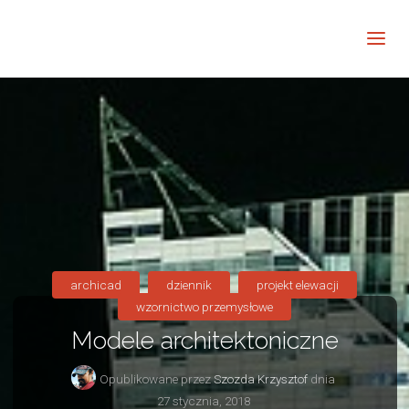
Barwne
Wnętrze
kreatywnie
archicad
dziennik
projekt elewacji
wzornictwo przemysłowe
Modele architektoniczne
Opublikowane przez
Szozda Krzysztof
dnia
27 stycznia, 2018