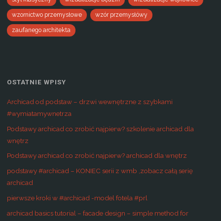
wzornictwo przemysłowe
wzór przemysłówy
zaufanego architekta
OSTATNIE WPISY
Archicad od podstaw – drzwi wewnętrzne z szybkami
#wymiatamywnetrza
Podstawy archicad co zrobić najpierw? szkolenie archicad dla
wnętrz
Podstawy archicad co zrobić najpierw? archicad dla wnętrz
podstawy #archicad – KONIEC serii z wmb ,zobacz całą serię
archicad
pierwsze kroki w #archicad -model fotela #prl
archicad basics tutorial – facade design – simple method for