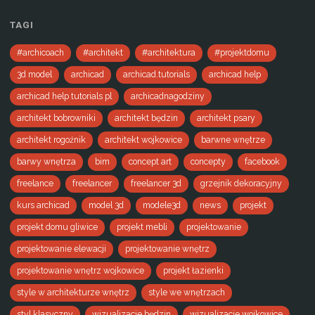
TAGI
#archicoach
#architekt
#architektura
#projektdomu
3d model
archicad
archicad.tutorials
archicad help
archicad help tutorials pl
archicadnagodziny
architekt bobrowniki
architekt będzin
architekt psary
architekt rogoźnik
architekt wojkowice
barwne wnętrze
barwy wnętrza
bim
concept art
concepty
facebook
freelance
freelancer
freelancer 3d
grzejnik dekoracyjny
kurs archicad
model 3d
modele3d
news
projekt
projekt domu gliwice
projekt mebli
projektowanie
projektowanie elewacji
projektowanie wnętrz
projektowanie wnętrz wojkowice
projekt łazienki
style w architekturze wnętrz
style we wnętrzach
styl klasyczny
wizualizacje będzin
wizualizacje wojkowice