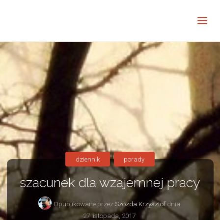
Barwne
Wnętrze
kreatywnie
dziennik
porady
szacunek dla wzajemnej pracy
Opublikowane przez
Szozda Krzysztof
dnia
27 listopada, 2017