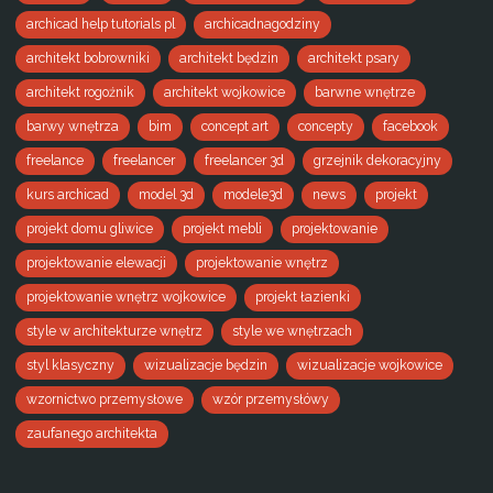
archicad help tutorials pl
archicadnagodziny
architekt bobrowniki
architekt będzin
architekt psary
architekt rogoźnik
architekt wojkowice
barwne wnętrze
barwy wnętrza
bim
concept art
concepty
facebook
freelance
freelancer
freelancer 3d
grzejnik dekoracyjny
kurs archicad
model 3d
modele3d
news
projekt
projekt domu gliwice
projekt mebli
projektowanie
projektowanie elewacji
projektowanie wnętrz
projektowanie wnętrz wojkowice
projekt łazienki
style w architekturze wnętrz
style we wnętrzach
styl klasyczny
wizualizacje będzin
wizualizacje wojkowice
wzornictwo przemysłowe
wzór przemysłówy
zaufanego architekta