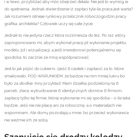
i w lewo, przybliżać aby móc obejrzeć detale. Nie jest to wymóg ie
do spełnienia. Jednak stwierdzenie iż zapłaci tyle ile praca jest warta?
Jak rozumiem istnieje rynkowy przelicznik roboczogodzin pracy
grafika, architekta? Człowiek uczy się całe życie.
Jednak to nie jedyna rzecz która rozśmiesza do łez. Po raz wtóry
zaproponowano mi, abym wykonał pracę pt wykonanie projektu,
modelu 3d i wizualizacji, a jeśli inwestorowi potencjalnemu się
spodoba, to zacznie ze mną współpracować.
Jest to jak pójść do cukierni, zjeść 6 ciastek i zapłacić za to, które
smakowało, POD WARUNKIEM, że będzie na nim mniej lukru bo
było za słodkie. Inny przykład: Mam działkę podzieloną na 6
parceli, zlecę wybudowanie 6 identycznych domów 6 firmom,
zapłacę tylko tej firmie, której wykonanie mi się spodoba – o ile taka
będzie. Jeśli nie,nie płacę ani za robociznę, a o materiałach nie
wspominam. Ale domy pozostają u mnie, bo przecież wykonawca
nie weźmie ich ze sobą.