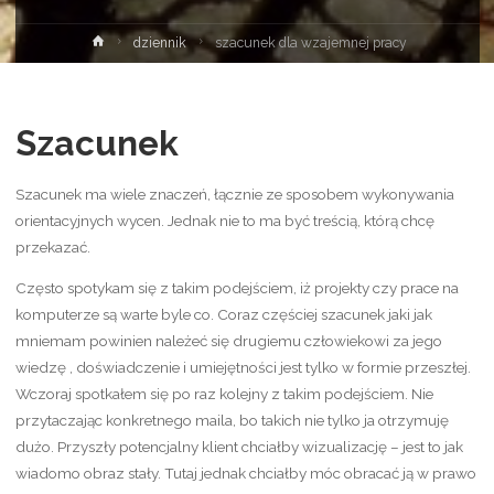
Strona
dziennik
szacunek dla wzajemnej pracy
główna
Szacunek
Szacunek ma wiele znaczeń, łącznie ze sposobem wykonywania
orientacyjnych wycen. Jednak nie to ma być treścią, którą chcę
przekazać.
Często spotykam się z takim podejściem, iż projekty czy prace na
komputerze są warte byle co. Coraz częściej szacunek jaki jak
mniemam powinien należeć się drugiemu człowiekowi za jego
wiedzę , doświadczenie i umiejętności jest tylko w formie przeszłej.
Wczoraj spotkałem się po raz kolejny z takim podejściem. Nie
przytaczając konkretnego maila, bo takich nie tylko ja otrzymuję
dużo. Przyszły potencjalny klient chciałby wizualizację – jest to jak
wiadomo obraz stały. Tutaj jednak chciałby móc obracać ją w prawo