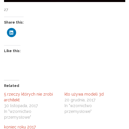
27
Share this:
C
l
i
c
k
t
Like this:
o
s
h
a
r
e
o
n
L
Related
i
n
5 rzeczy których nie zrobi
kto używa modeli 3d
k
e
architekt
20 grudnia, 2017
d
30 listopada, 2017
In "wzornictwo
I
n
In "wzornictwo
przemysłowe"
(
przemysłowe"
O
p
e
koniec roku 2017