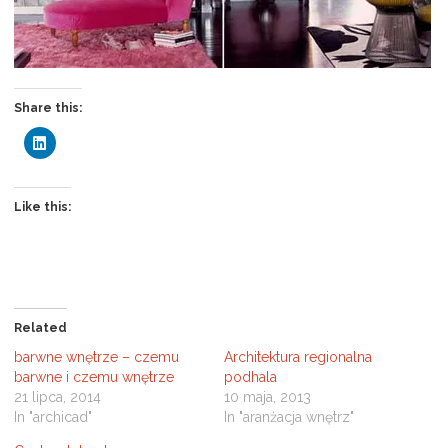
Share this:
C
l
i
c
k
t
Like this:
o
s
h
a
r
e
o
n
L
Related
i
n
barwne wnętrze – czemu
Architektura regionalna
k
e
barwne i czemu wnętrze
podhala
d
21 lipca, 2014
10 maja, 2013
I
n
In "archicad"
In "aranżacja wnętrz"
(
O