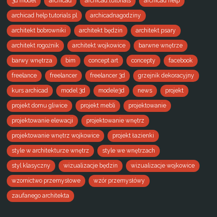
3d model
archicad
archicad.tutorials
archicad help
archicad help tutorials pl
archicadnagodziny
architekt bobrowniki
architekt będzin
architekt psary
architekt rogoźnik
architekt wojkowice
barwne wnętrze
barwy wnętrza
bim
concept art
concepty
facebook
freelance
freelancer
freelancer 3d
grzejnik dekoracyjny
kurs archicad
model 3d
modele3d
news
projekt
projekt domu gliwice
projekt mebli
projektowanie
projektowanie elewacji
projektowanie wnętrz
projektowanie wnętrz wojkowice
projekt łazienki
style w architekturze wnętrz
style we wnętrzach
styl klasyczny
wizualizacje będzin
wizualizacje wojkowice
wzornictwo przemysłowe
wzór przemysłówy
zaufanego architekta