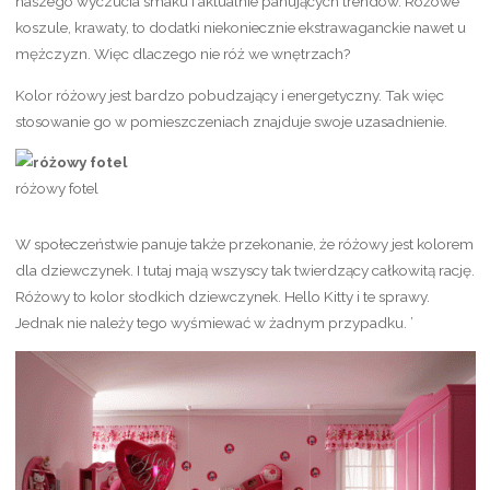
naszego wyczucia smaku i aktualnie panujących trendów. Różowe
koszule, krawaty, to dodatki niekoniecznie ekstrawaganckie nawet u
mężczyzn. Więc dlaczego nie róż we wnętrzach?
Kolor różowy jest bardzo pobudzający i energetyczny. Tak więc
stosowanie go w pomieszczeniach znajduje swoje uzasadnienie.
różowy fotel
W społeczeństwie panuje także przekonanie, że różowy jest kolorem
dla dziewczynek. I tutaj mają wszyscy tak twierdzący całkowitą rację.
Różowy to kolor słodkich dziewczynek. Hello Kitty i te sprawy.
Jednak nie należy tego wyśmiewać w żadnym przypadku. ’