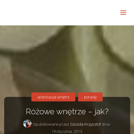
Barwne
Wnętrze
kreatywnie
aranżacja wnętrz
porady
Różowe wnętrze – jak?
Opublikowane przez
Szozda Krzysztof
dnia
19 stycznia, 2013