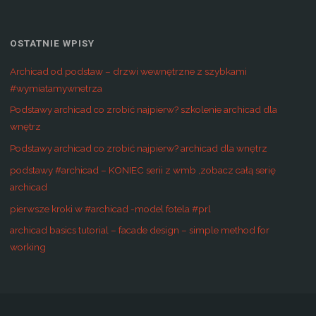
OSTATNIE WPISY
Archicad od podstaw – drzwi wewnętrzne z szybkami
#wymiatamywnetrza
Podstawy archicad co zrobić najpierw? szkolenie archicad dla
wnętrz
Podstawy archicad co zrobić najpierw? archicad dla wnętrz
podstawy #archicad – KONIEC serii z wmb ,zobacz całą serię
archicad
pierwsze kroki w #archicad -model fotela #prl
archicad basics tutorial – facade design – simple method for
working