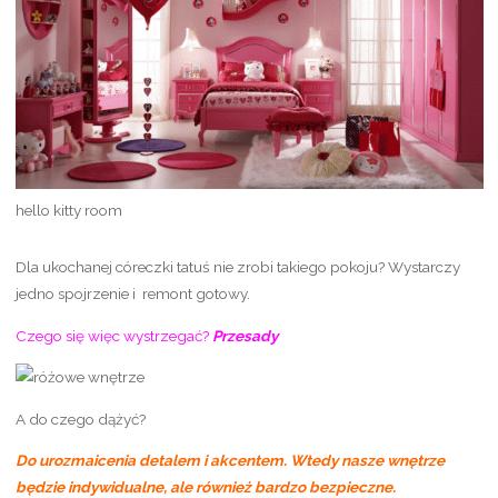
hello kitty room
Dla ukochanej córeczki tatuś nie zrobi takiego pokoju? Wystarczy
jedno spojrzenie i remont gotowy.
Czego się więc wystrzegać?
Przesady
A do czego dążyć?
Do urozmaicenia detalem i akcentem. Wtedy nasze wnętrze
będzie indywidualne, ale również bardzo bezpieczne.