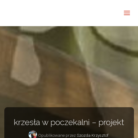
Barwne
Wnętrze
kreatywnie
krzesła w poczekalni – projekt
Opublikowane przez
Szozda Krzysztof