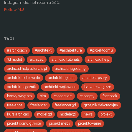
Instagram did not return a 200.
Follow Me!
TAGI
#archicoach
#architekt
#architektura
#projektdomu
3d model
archicad
archicad.tutorials
archicad help
archicad help tutorials pl
archicadnagodziny
architekt bobrowniki
architekt będzin
architekt psary
architekt rogoźnik
architekt wojkowice
barwne wnętrze
barwy wnętrza
bim
concept art
concepty
facebook
freelance
freelancer
freelancer 3d
grzejnik dekoracyjny
kurs archicad
model 3d
modele3d
news
projekt
projekt domu gliwice
projekt mebli
projektowanie