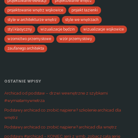
projektowanie elewacji
projektowanie wnętrz
projektowanie wnętrz wojkowice
projekt łazienki
style w architekturze wnętrz
style we wnętrzach
styl klasyczny
wizualizacje będzin
wizualizacje wojkowice
wzornictwo przemysłowe
wzór przemysłówy
zaufanego architekta
OSTATNIE WPISY
Archicad od podstaw – drzwi wewnętrzne z szybkami
#wymiatamywnetrza
Podstawy archicad co zrobić najpierw? szkolenie archicad dla
wnętrz
Podstawy archicad co zrobić najpierw? archicad dla wnętrz
podstawy #archicad – KONIEC serii z wmb ,zobacz całą serię