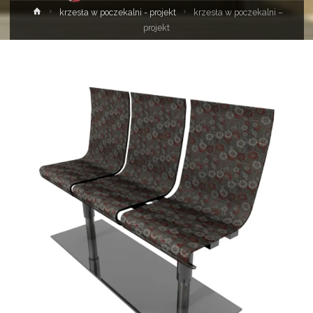
Strona
krzesła w poczekalni - projekt
krzesła w poczekalni –
główna
projekt