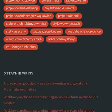
projekt domu gliwice
projekt mebli
projektowanie
projektowanie elewacji
projektowanie wnętrz
projektowanie wnętrz wojkowice
projekt łazienki
style w architekturze wnętrz
style we wnętrzach
styl klasyczny
wizualizacje będzin
wizualizacje wojkowice
wzornictwo przemysłowe
wzór przemysłówy
zaufanego architekta
OSTATNIE WPISY
Archicad od podstaw – drzwi wewnętrzne z szybkami
#wymiatamywnetrza
Podstawy archicad co zrobić najpierw? szkolenie archicad dla
wnętrz
Podstawy archicad co zrobić najpierw? archicad dla wnętrz