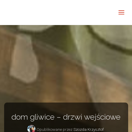
Barwne
Wnętrze
kreatywnie
dom gliwice – drzwi wejściowe
Opublikowane przez
Szozda Krzysztof