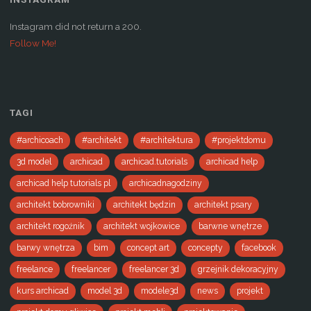
Instagram did not return a 200.
Follow Me!
TAGI
#archicoach
#architekt
#architektura
#projektdomu
3d model
archicad
archicad.tutorials
archicad help
archicad help tutorials pl
archicadnagodziny
architekt bobrowniki
architekt będzin
architekt psary
architekt rogoźnik
architekt wojkowice
barwne wnętrze
barwy wnętrza
bim
concept art
concepty
facebook
freelance
freelancer
freelancer 3d
grzejnik dekoracyjny
kurs archicad
model 3d
modele3d
news
projekt