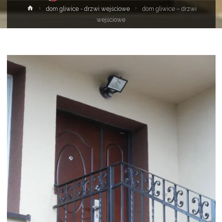
Strona
dom gliwice - drzwi wejściowe
dom gliwice – drzwi
główna
wejściowe