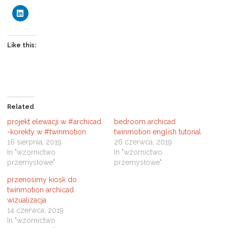
C
l
i
c
k
t
Like this:
o
s
h
a
r
e
o
n
L
Related
i
n
projekt elewacji w #archicad
bedroom archicad
k
e
-korekty w #twinmotion
twinmotion english tutorial
d
16 sierpnia, 2019
26 czerwca, 2019
I
n
In "wzornictwo
In "wzornictwo
(
przemysłowe"
przemysłowe"
O
p
e
przenosimy kiosk do
n
s
twinmotion archicad
i
wizualizacja
n
n
14 czerwca, 2019
e
In "wzornictwo
w