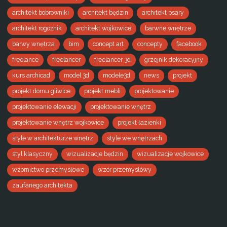
architekt bobrowniki
architekt będzin
architekt psary
architekt rogoźnik
architekt wojkowice
barwne wnętrze
barwy wnętrza
bim
concept art
concepty
facebook
freelance
freelancer
freelancer 3d
grzejnik dekoracyjny
kurs archicad
model 3d
modele3d
news
projekt
projekt domu gliwice
projekt mebli
projektowanie
projektowanie elewacji
projektowanie wnętrz
projektowanie wnętrz wojkowice
projekt łazienki
style w architekturze wnętrz
style we wnętrzach
styl klasyczny
wizualizacje będzin
wizualizacje wojkowice
wzornictwo przemysłowe
wzór przemysłówy
zaufanego architekta