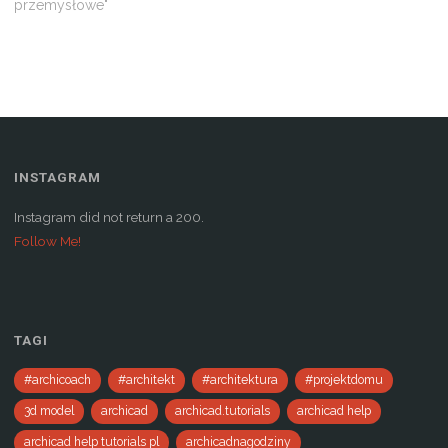
w
przemysłowe"
i
n
d
o
w
)
INSTAGRAM
Instagram did not return a 200.
Follow Me!
TAGI
#archicoach
#architekt
#architektura
#projektdomu
3d model
archicad
archicad.tutorials
archicad help
archicad help tutorials pl
archicadnagodziny