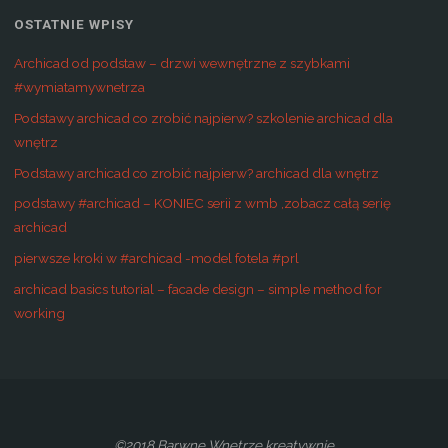
OSTATNIE WPISY
Archicad od podstaw – drzwi wewnętrzne z szybkami
#wymiatamywnetrza
Podstawy archicad co zrobić najpierw? szkolenie archicad dla
wnętrz
Podstawy archicad co zrobić najpierw? archicad dla wnętrz
podstawy #archicad – KONIEC serii z wmb ,zobacz całą serię
archicad
pierwsze kroki w #archicad -model fotela #prl
archicad basics tutorial – facade design – simple method for
working
©2018 Barwne Wnętrze kreatywnie