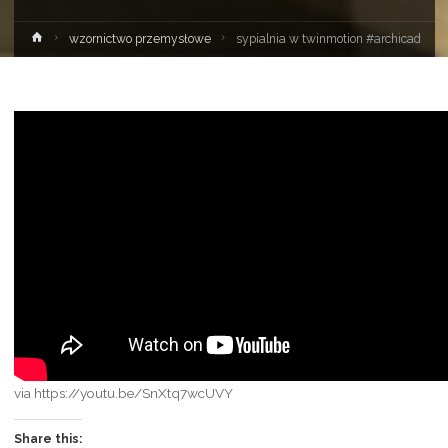
Strona
wzornictwo przemysłowe
sypialnia w twinmotion #archicad
główna
via https://youtu.be/SnXtq7wcUVY
Share this: