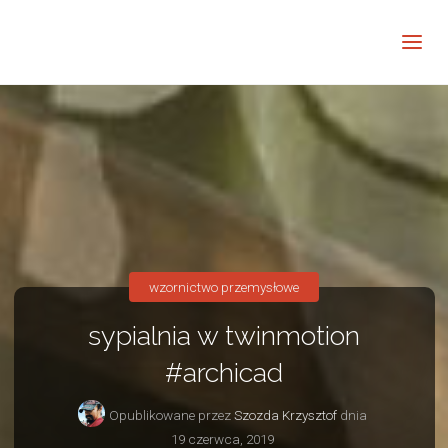
Barwne
Wnętrze
kreatywnie
wzornictwo przemysłowe
sypialnia w twinmotion
#archicad
Opublikowane przez
Szozda Krzysztof
dnia
19 czerwca, 2019