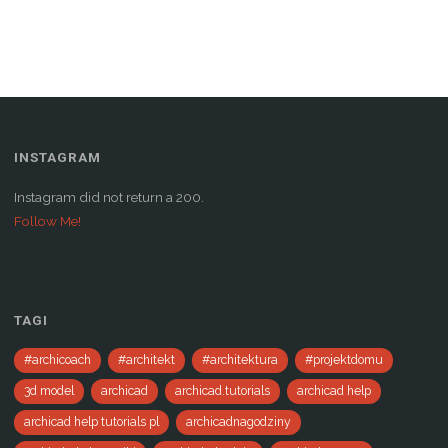
w
i
n
d
o
w
)
INSTAGRAM
Instagram did not return a 200.
Follow Me!
TAGI
#archicoach
#architekt
#architektura
#projektdomu
3d model
archicad
archicad.tutorials
archicad help
archicad help tutorials pl
archicadnagodziny