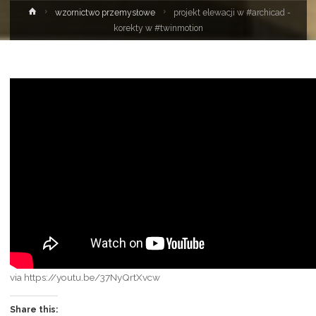
Strona
wzornictwo przemysłowe
projekt elewacji w #archicad -
główna
korekty w #twinmotion
via https://youtu.be/37NyQrtXvcw
Share this: