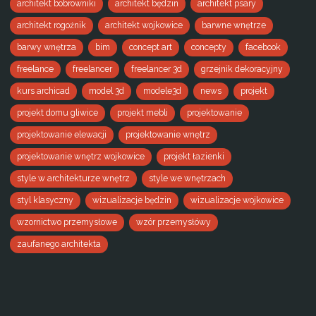
architekt bobrowniki
architekt będzin
architekt psary
architekt rogoźnik
architekt wojkowice
barwne wnętrze
barwy wnętrza
bim
concept art
concepty
facebook
freelance
freelancer
freelancer 3d
grzejnik dekoracyjny
kurs archicad
model 3d
modele3d
news
projekt
projekt domu gliwice
projekt mebli
projektowanie
projektowanie elewacji
projektowanie wnętrz
projektowanie wnętrz wojkowice
projekt łazienki
style w architekturze wnętrz
style we wnętrzach
styl klasyczny
wizualizacje będzin
wizualizacje wojkowice
wzornictwo przemysłowe
wzór przemysłówy
zaufanego architekta