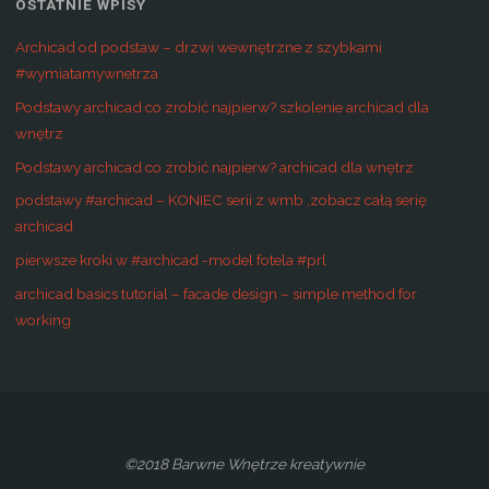
OSTATNIE WPISY
Archicad od podstaw – drzwi wewnętrzne z szybkami
#wymiatamywnetrza
Podstawy archicad co zrobić najpierw? szkolenie archicad dla
wnętrz
Podstawy archicad co zrobić najpierw? archicad dla wnętrz
podstawy #archicad – KONIEC serii z wmb ,zobacz całą serię
archicad
pierwsze kroki w #archicad -model fotela #prl
archicad basics tutorial – facade design – simple method for
working
©2018 Barwne Wnętrze kreatywnie