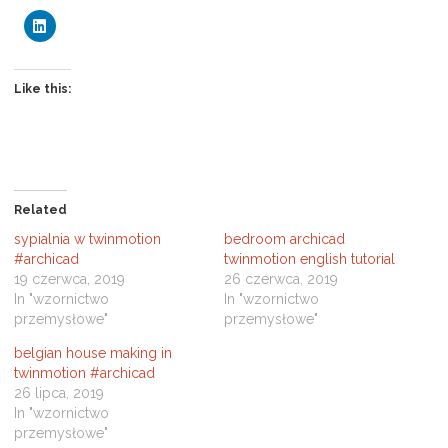
C
l
i
c
k
t
Like this:
o
s
h
a
r
e
o
n
L
Related
i
n
sypialnia w twinmotion
bedroom archicad
k
e
#archicad
twinmotion english tutorial
d
19 czerwca, 2019
26 czerwca, 2019
I
n
In "wzornictwo
In "wzornictwo
(
przemysłowe"
przemysłowe"
O
p
e
belgian house making in
n
s
twinmotion #archicad
i
26 lipca, 2019
n
n
In "wzornictwo
e
przemysłowe"
w