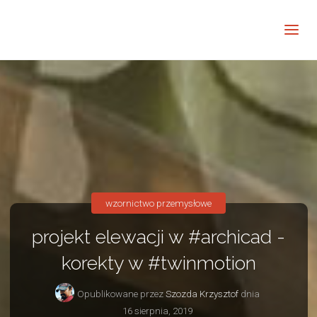
Barwne
Wnętrze
kreatywnie
wzornictwo przemysłowe
projekt elewacji w #archicad -
korekty w #twinmotion
Opublikowane przez
Szozda Krzysztof
dnia
16 sierpnia, 2019