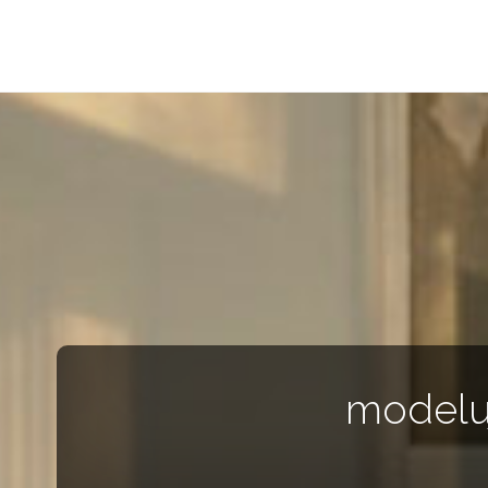
Barwne
Wnętrze
kreatywnie
modeluj