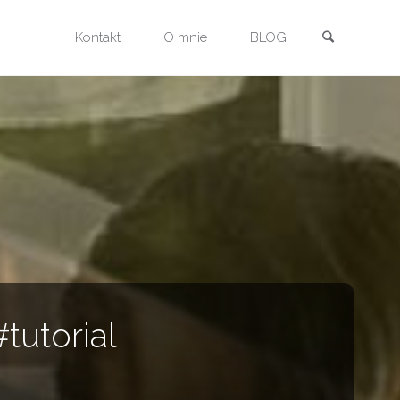
Szukaj
Przejdź
Kontakt
O mnie
BLOG
do
treści
tutorial