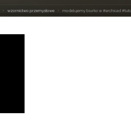
Strona
wzornictwo przemysłowe
modelujemy biurko w #archicad #tuto
główna