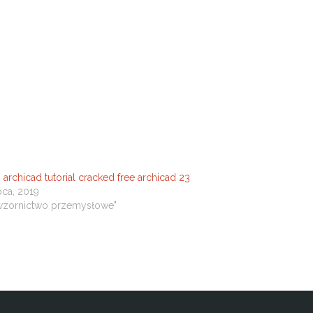
 archicad tutorial cracked free archicad 23
pca, 2019
"wzornictwo przemysłowe"