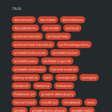
TAGI
#archicoach
#architekt
#architektura
#projektdomu
3d model
archicad
archicad.tutorials
archicad help
archicad help tutorials pl
archicadnagodziny
architekt bobrowniki
architekt będzin
architekt psary
architekt rogoźnik
architekt wojkowice
barwne wnętrze
barwy wnętrza
bim
concept art
concepty
facebook
freelance
freelancer
freelancer 3d
grzejnik dekoracyjny
kurs archicad
model 3d
modele3d
news
projekt
projekt domu gliwice
projekt mebli