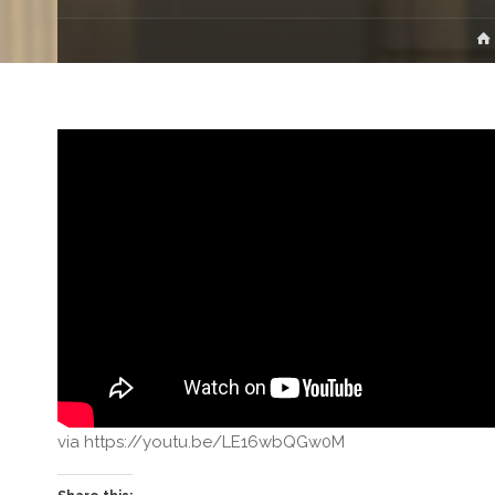
via https://youtu.be/LE16wbQGw0M