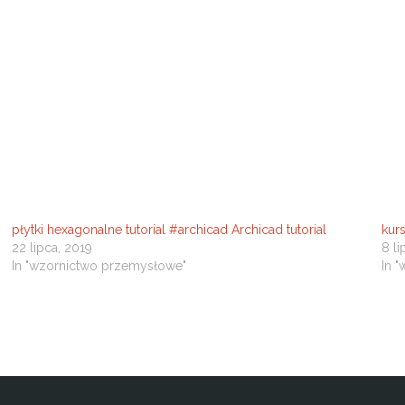
płytki hexagonalne tutorial #archicad Archicad tutorial
kurs
22 lipca, 2019
8 li
In "wzornictwo przemysłowe"
In 