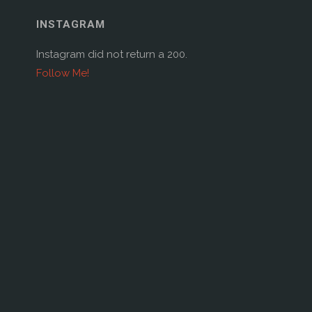
w
w
i
INSTAGRAM
n
d
o
Instagram did not return a 200.
w
)
Follow Me!