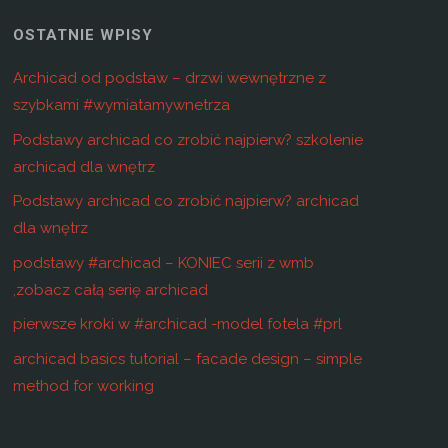
OSTATNIE WPISY
Archicad od podstaw – drzwi wewnętrzne z
szybkami #wymiatamywnetrza
Podstawy archicad co zrobić najpierw? szkolenie
archicad dla wnętrz
Podstawy archicad co zrobić najpierw? archicad
dla wnętrz
podstawy #archicad – KONIEC serii z wmb
,zobacz całą serię archicad
pierwsze kroki w #archicad -model fotela #prl
archicad basics tutorial – facade design – simple
method for working