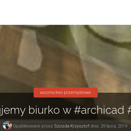
wzornictwo przemysłowe
emy biurko w #archicad #
Opublikowane przez
Szozda Krzysztof
dnia
29 lipca, 2019