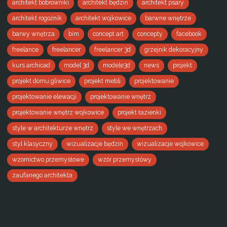
architekt bobrowniki
architekt będzin
architekt psary
architekt rogoźnik
architekt wojkowice
barwne wnętrze
barwy wnętrza
bim
concept art
concepty
facebook
freelance
freelancer
freelancer 3d
grzejnik dekoracyjny
kurs archicad
model 3d
modele3d
news
projekt
projekt domu gliwice
projekt mebli
projektowanie
projektowanie elewacji
projektowanie wnętrz
projektowanie wnętrz wojkowice
projekt łazienki
style w architekturze wnętrz
style we wnętrzach
styl klasyczny
wizualizacje będzin
wizualizacje wojkowice
wzornictwo przemysłowe
wzór przemysłówy
zaufanego architekta