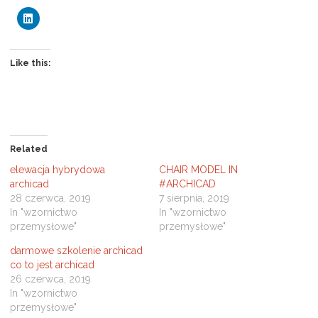
C
l
i
c
k
t
Like this:
o
s
h
a
r
e
o
n
L
Related
i
n
elewacja hybrydowa
CHAIR MODEL IN
k
e
archicad
#ARCHICAD
d
28 czerwca, 2019
7 sierpnia, 2019
I
n
In "wzornictwo
In "wzornictwo
(
przemysłowe"
przemysłowe"
O
p
e
darmowe szkolenie archicad
n
s
co to jest archicad
i
26 czerwca, 2019
n
n
In "wzornictwo
e
przemysłowe"
w