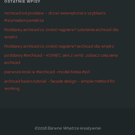
OSTATNIE WPISY
Archicad od podstaw – drzwi wewnętrzne z szybkami
#wymiatamywnetrza
Podstawy archicad co zrobić najpierw? szkolenie archicad dla
wnętrz
Podstawy archicad co zrobić najpierw? archicad dla wnętrz
podstawy #archicad – KONIEC serii z wmb ,zobacz całą serię
archicad
pierwsze kroki w #archicad -model fotela #prl
archicad basics tutorial – facade design – simple method for
working
©2018 Barwne Wnętrze kreatywnie