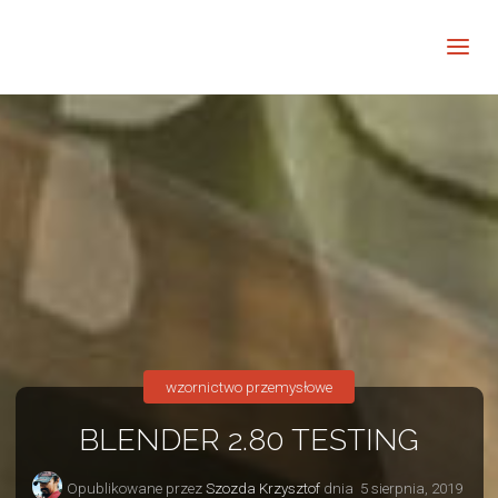
Barwne
Wnętrze
kreatywnie
wzornictwo przemysłowe
BLENDER 2.80 TESTING
Opublikowane przez
Szozda Krzysztof
dnia
5 sierpnia, 2019