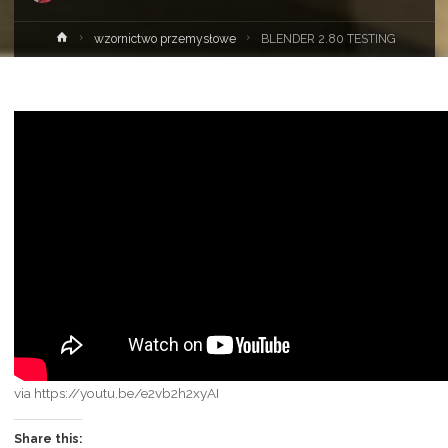
Strona
wzornictwo przemysłowe
BLENDER 2.80 TESTING
główna
via https://youtu.be/e2vb2h2xyAI
Share this: