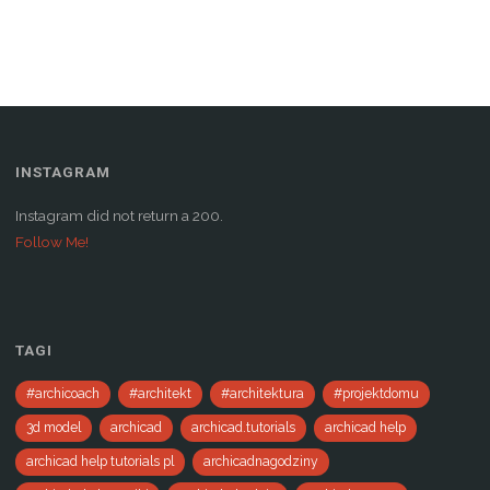
w
i
n
d
o
w
)
INSTAGRAM
Instagram did not return a 200.
Follow Me!
TAGI
#archicoach
#architekt
#architektura
#projektdomu
3d model
archicad
archicad.tutorials
archicad help
archicad help tutorials pl
archicadnagodziny