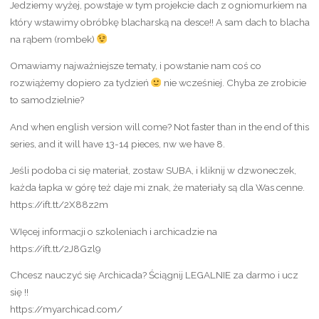
Jedziemy wyżej, powstaje w tym projekcie dach z ogniomurkiem na
który wstawimy obróbkę blacharską na desce!! A sam dach to blacha
na rąbem (rombek)
Omawiamy najważniejsze tematy, i powstanie nam coś co
rozwiążemy dopiero za tydzień
nie wcześniej. Chyba ze zrobicie
to samodzielnie?
And when english version will come? Not faster than in the end of this
series, and it will have 13-14 pieces, nw we have 8.
Jeśli podoba ci się materiał, zostaw SUBA, i kliknij w dzwoneczek,
każda łapka w górę też daje mi znak, że materiały są dla Was cenne.
https://ift.tt/2X88z2m
WIęcej informacji o szkoleniach i archicadzie na
https://ift.tt/2J8Gzl9
Chcesz nauczyć się Archicada? Ściągnij LEGALNIE za darmo i ucz
się !!
https://myarchicad.com/