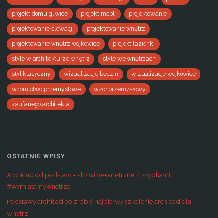
projekt domu gliwice
projekt mebli
projektowanie
projektowanie elewacji
projektowanie wnętrz
projektowanie wnętrz wojkowice
projekt łazienki
style w architekturze wnętrz
style we wnętrzach
styl klasyczny
wizualizacje będzin
wizualizacje wojkowice
wzornictwo przemysłowe
wzór przemysłówy
zaufanego architekta
OSTATNIE WPISY
Archicad od podstaw – drzwi wewnętrzne z szybkami
#wymiatamywnetrza
Podstawy archicad co zrobić najpierw? szkolenie archicad dla
wnętrz