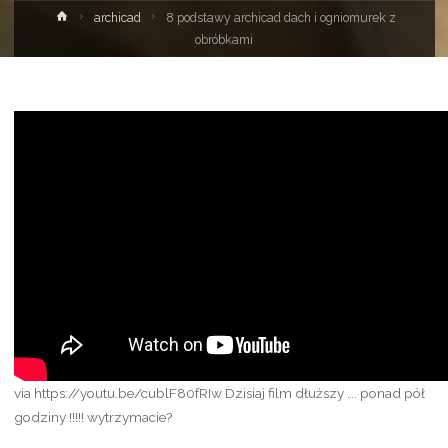
Strona
archicad
8 podstawy archicad dach i ogniomurek z
główna
obróbkami
via https://youtu.be/cublF80fRIw Dzisiaj film dłuższy …. ponad pół
godziny !!!!! wytrzymacie?