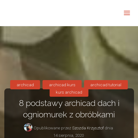
Barwne
Wnętrze
kreatywnie
archicad
archicad kurs
archicad tutorial
kurs archicad
8 podstawy archicad dach i
ogniomurek z obróbkami
Opublikowane przez
Szozda Krzysztof
dnia
14 sierpnia, 2020