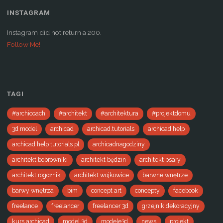
INSTAGRAM
Instagram did not return a 200.
Follow Me!
TAGI
#archicoach
#architekt
#architektura
#projektdomu
3d model
archicad
archicad.tutorials
archicad help
archicad help tutorials pl
archicadnagodziny
architekt bobrowniki
architekt będzin
architekt psary
architekt rogoźnik
architekt wojkowice
barwne wnętrze
barwy wnętrza
bim
concept art
concepty
facebook
freelance
freelancer
freelancer 3d
grzejnik dekoracyjny
kurs archicad
model 3d
modele3d
news
projekt