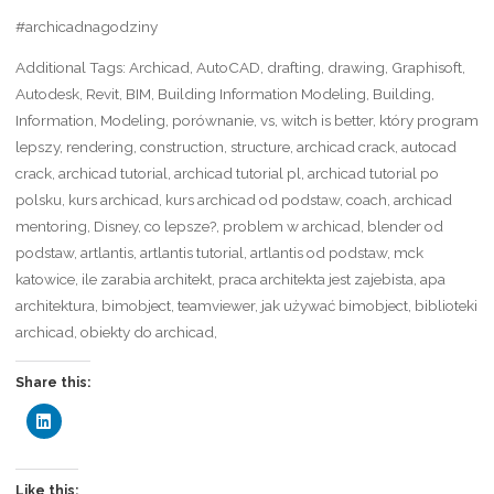
#archicadnagodziny
Additional Tags: Archicad, AutoCAD, drafting, drawing, Graphisoft,
Autodesk, Revit, BIM, Building Information Modeling, Building,
Information, Modeling, porównanie, vs, witch is better, który program
lepszy, rendering, construction, structure, archicad crack, autocad
crack, archicad tutorial, archicad tutorial pl, archicad tutorial po
polsku, kurs archicad, kurs archicad od podstaw, coach, archicad
mentoring, Disney, co lepsze?, problem w archicad, blender od
podstaw, artlantis, artlantis tutorial, artlantis od podstaw, mck
katowice, ile zarabia architekt, praca architekta jest zajebista, apa
architektura, bimobject, teamviewer, jak używać bimobject, biblioteki
archicad, obiekty do archicad,
Share this:
C
l
i
c
k
t
Like this: