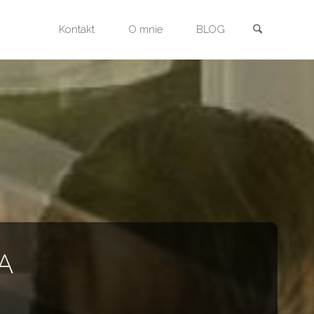
Szukaj
Przejdź
Kontakt
O mnie
BLOG
do
treści
A