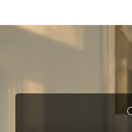
Barwne
Wnętrze
kreatywnie