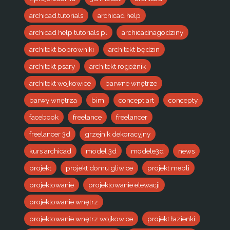
archicad.tutorials
archicad help
archicad help tutorials pl
archicadnagodziny
architekt bobrowniki
architekt będzin
architekt psary
architekt rogoźnik
architekt wojkowice
barwne wnętrze
barwy wnętrza
bim
concept art
concepty
facebook
freelance
freelancer
freelancer 3d
grzejnik dekoracyjny
kurs archicad
model 3d
modele3d
news
projekt
projekt domu gliwice
projekt mebli
projektowanie
projektowanie elewacji
projektowanie wnętrz
projektowanie wnętrz wojkowice
projekt łazienki