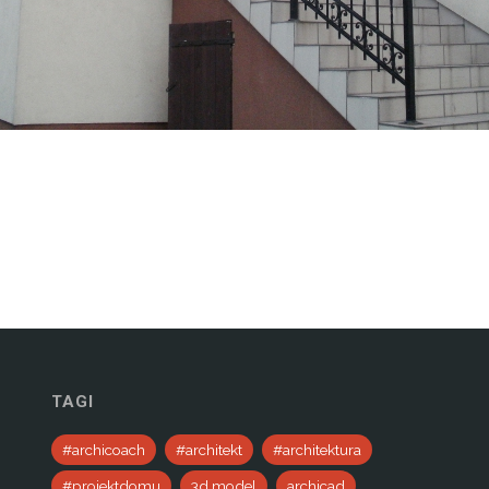
TAGI
#archicoach
#architekt
#architektura
#projektdomu
3d model
archicad