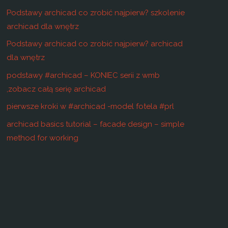
Podstawy archicad co zrobić najpierw? szkolenie
archicad dla wnętrz
Podstawy archicad co zrobić najpierw? archicad
dla wnętrz
podstawy #archicad – KONIEC serii z wmb
,zobacz całą serię archicad
pierwsze kroki w #archicad -model fotela #prl
archicad basics tutorial – facade design – simple
method for working