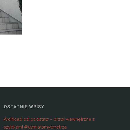
OSTATNIE WPISY
Archicad od podstaw – drzwi wewnętrzne z
szybkami #wymiatamywnetrza