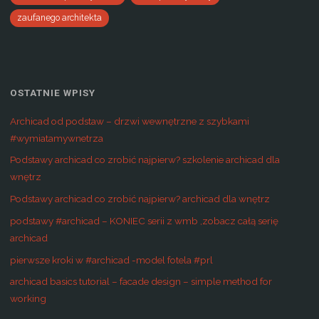
zaufanego architekta
OSTATNIE WPISY
Archicad od podstaw – drzwi wewnętrzne z szybkami
#wymiatamywnetrza
Podstawy archicad co zrobić najpierw? szkolenie archicad dla
wnętrz
Podstawy archicad co zrobić najpierw? archicad dla wnętrz
podstawy #archicad – KONIEC serii z wmb ,zobacz całą serię
archicad
pierwsze kroki w #archicad -model fotela #prl
archicad basics tutorial – facade design – simple method for
working