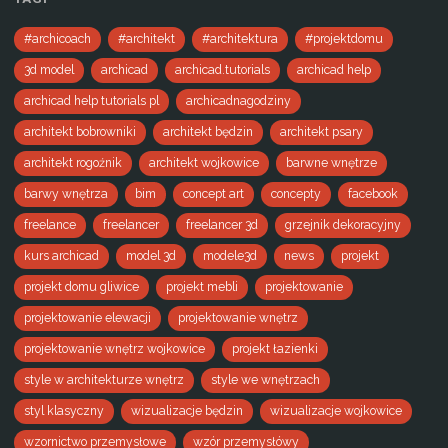
#archicoach
#architekt
#architektura
#projektdomu
3d model
archicad
archicad.tutorials
archicad help
archicad help tutorials pl
archicadnagodziny
architekt bobrowniki
architekt będzin
architekt psary
architekt rogoźnik
architekt wojkowice
barwne wnętrze
barwy wnętrza
bim
concept art
concepty
facebook
freelance
freelancer
freelancer 3d
grzejnik dekoracyjny
kurs archicad
model 3d
modele3d
news
projekt
projekt domu gliwice
projekt mebli
projektowanie
projektowanie elewacji
projektowanie wnętrz
projektowanie wnętrz wojkowice
projekt łazienki
style w architekturze wnętrz
style we wnętrzach
styl klasyczny
wizualizacje będzin
wizualizacje wojkowice
wzornictwo przemysłowe
wzór przemysłówy