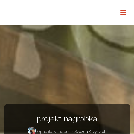
Barwne
Wnętrze
kreatywnie
projekt nagrobka
Opublikowane przez
Szozda Krzysztof