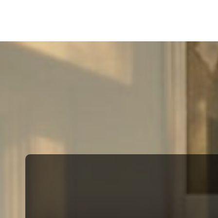
Barwne
Wnętrze
kreatywnie