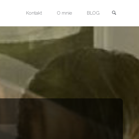
Szukaj
Przejdź
Kontakt
O mnie
BLOG
do
treści