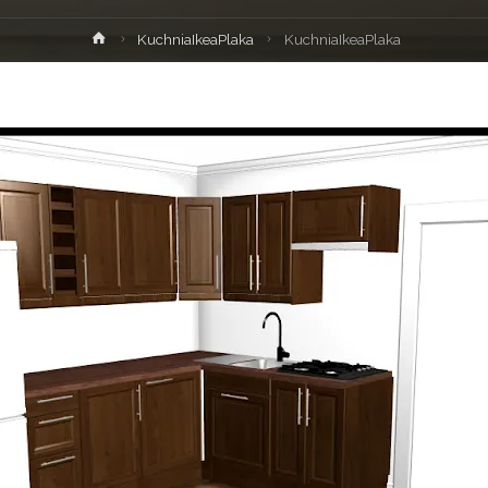
Strona
KuchniaIkeaPlaka
KuchniaIkeaPlaka
główna