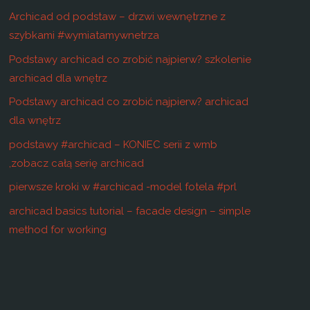
Archicad od podstaw – drzwi wewnętrzne z
szybkami #wymiatamywnetrza
Podstawy archicad co zrobić najpierw? szkolenie
archicad dla wnętrz
Podstawy archicad co zrobić najpierw? archicad
dla wnętrz
podstawy #archicad – KONIEC serii z wmb
,zobacz całą serię archicad
pierwsze kroki w #archicad -model fotela #prl
archicad basics tutorial – facade design – simple
method for working