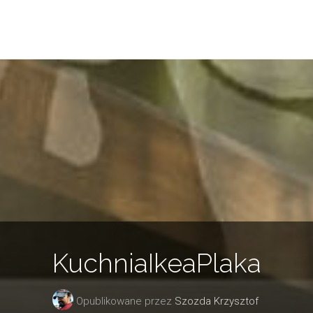
KuchniaIkeaPlaka
Opublikowane przez
Szozda Krzysztof