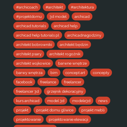
#archicoach
#architekt
#architektura
#projektdomu
3d model
archicad
archicad.tutorials
archicad help
archicad help tutorials pl
archicadnagodziny
architekt bobrowniki
architekt będzin
architekt psary
architekt rogoźnik
architekt wojkowice
barwne wnętrze
barwy wnętrza
bim
concept art
concepty
facebook
freelance
freelancer
freelancer 3d
grzejnik dekoracyjny
kurs archicad
model 3d
modele3d
news
projekt
projekt domu gliwice
projekt mebli
projektowanie
projektowanie elewacji